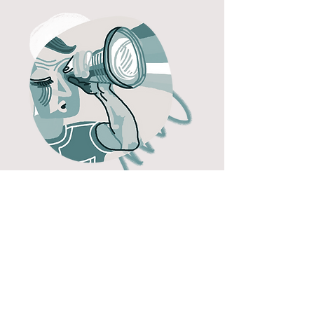
"Scopo della
Psicoterapia costruttivista
è quello di aiutare la
persona a ri-costruire la